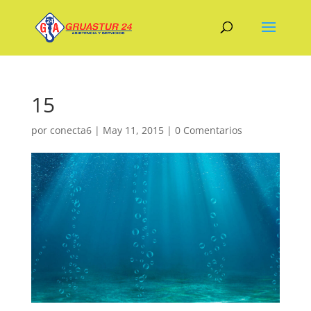
15
por
conecta6
|
May 11, 2015
|
0 Comentarios